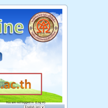
You are not logged in. (
Log in
)