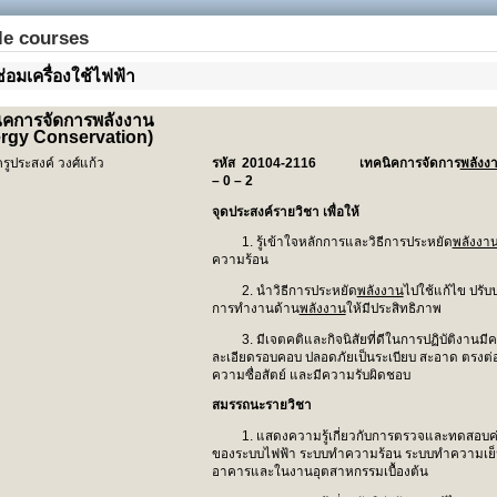
le courses
่อมเครื่องใช้ไฟฟ้า
ิคการจัดการพลังงาน
rgy Conservation)
ครูประสงค์ วงศ์แก้ว
รหัส 20104-2116
เทคนิคการจัดการ
พลังง
– 0 – 2
จุดประสงค์รายวิชา เพื่อให้
1. รู้เข้าใจหลักการและวิธีการประหยัด
พลังงา
ความร้อน
2. นำวิธีการประหยัด
พลังงาน
ไปใช้แก้ไข ปรับ
การทำงานด้าน
พลังงาน
ให้มีประสิทธิภาพ
3. มีเจตคติและกิจนิสัยที่ดีในการปฏิบัติงานมี
ละเอียดรอบคอบ ปลอดภัยเป็นระเบียบ สะอาด ตรงต่อ
ความซื่อสัตย์ และมีความรับผิดชอบ
สมรรถนะรายวิชา
1. แสดงความรู้เกี่ยวกับการตรวจและทดสอบค
ของระบบไฟฟ้า ระบบทำความร้อน ระบบทำความเย
อาคารและในงานอุตสาหกรรมเบื้องต้น